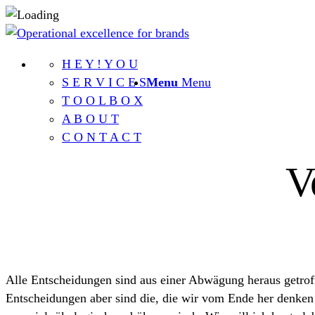
H E Y ! Y O U
S E R V I C E S
Menu
Menu
T O O L B O X
A B O U T
C O N T A C T
V
Alle Entscheidungen sind aus einer Abwägung heraus getroffe
Entscheidungen aber sind die, die wir vom Ende her denken 