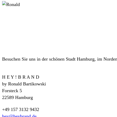
Besuchen Sie uns in der schönen Stadt Hamburg, im Norden D
H E Y ! B R A N D
by Ronald Bartikowski
Forsteck 5
22589 Hamburg
+49 157 3132 9432
hey@heybrand.de