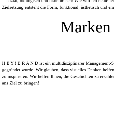
—sozial, ökologisch und ökonomisch: Wie will ich heute le
Zielsetzung entsteht die Form, funktional, ästhetisch und em
Marken 
H E Y ! B R A N D ist ein multidisziplinärer Management-S
gegründet wurde. Wir glauben, dass visuelles Denken helfe
zu inspirieren. Wir helfen Ihnen, die Geschichten zu erzäh
ans Ziel zu bringen!